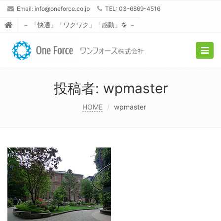
Email:
info@oneforce.co.jp
TEL: 03-6869-4516
－ 「快適」「ワクワク」「感動」を －
Togg
navig
投稿者:
wpmaster
HOME
wpmaster