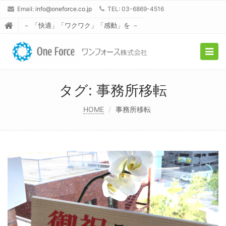
Email:
info@oneforce.co.jp
TEL: 03-6869-4516
－ 「快適」「ワクワク」「感動」を －
Togg
navig
タグ:
事務所移転
HOME
事務所移転